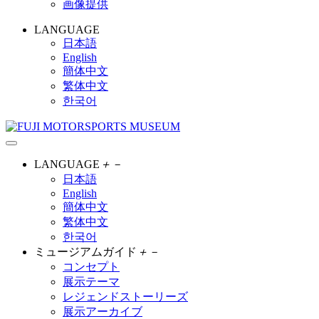
画像提供
LANGUAGE
日本語
English
簡体中文
繁体中文
한국어
LANGUAGE
＋
－
日本語
English
簡体中文
繁体中文
한국어
ミュージアムガイド
＋
－
コンセプト
展示テーマ
レジェンドストーリーズ
展示アーカイブ