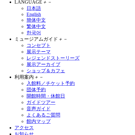
LANGUAGE
＋
－
日本語
English
簡体中文
繁体中文
한국어
ミュージアムガイド
＋
－
コンセプト
展示テーマ
レジェンドストーリーズ
展示アーカイブ
ショップ＆カフェ
利用案内
＋
－
入館料／チケット予約
団体予約
開館時間・休館日
ガイドツアー
音声ガイド
よくあるご質問
館内マップ
アクセス
お知らせ