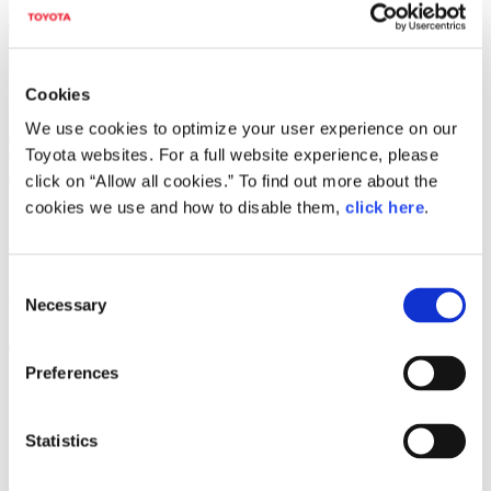
該当ページがございません。
トップページへご案内します。
このページをブックマーク登録されていた方は、
Cookies
お手数ですがブックマークの変更をお願いいたします。
We use cookies to optimize your user experience on our
富士モータースポーツミュージアム
Toyota websites. For a full website experience, please
トップページ
click on “Allow all cookies.” To find out more about the
cookies we use and how to disable them,
click here
.
なお、このページは５秒後に自動的にジャンプします。
自動的にジャンプしない場合は、上記のリンクをクリックし
て下さい。
Consent
FOLLOW US
Necessary
Selection
富士モータースポーツミュージアム公式アカウントを開設い
Preferences
たしました。フォローして最新情報をチェックしてくださ
い！
Statistics