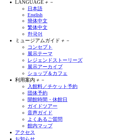
LANGUAGE
＋
－
日本語
English
簡体中文
繁体中文
한국어
ミュージアムガイド
＋
－
コンセプト
展示テーマ
レジェンドストーリーズ
展示アーカイブ
ショップ＆カフェ
利用案内
＋
－
入館料／チケット予約
団体予約
開館時間・休館日
ガイドツアー
音声ガイド
よくあるご質問
館内マップ
アクセス
お知らせ