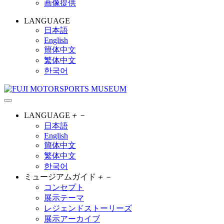
画像提供
LANGUAGE
日本語
English
簡体中文
繁体中文
한국어
LANGUAGE
＋
－
日本語
English
簡体中文
繁体中文
한국어
ミュージアムガイド
＋
－
コンセプト
展示テーマ
レジェンドストーリーズ
展示アーカイブ