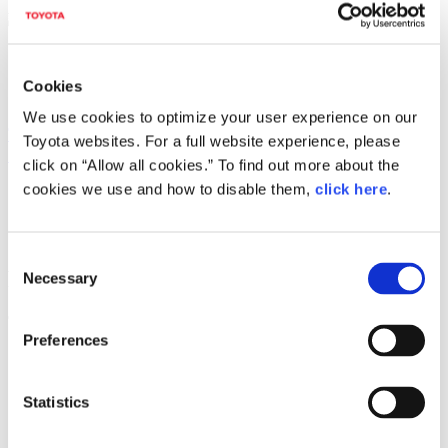
該当ページがございません。
トップページへご案内します。
このページをブックマーク登録されていた方は、
Cookies
お手数ですがブックマークの変更をお願いいたします。
We use cookies to optimize your user experience on our
富士モータースポーツミュージアム
Toyota websites. For a full website experience, please
トップページ
click on “Allow all cookies.” To find out more about the
cookies we use and how to disable them,
click here
.
なお、このページは５秒後に自動的にジャンプします。
自動的にジャンプしない場合は、上記のリンクをクリックし
て下さい。
Consent
FOLLOW US
Necessary
Selection
富士モータースポーツミュージアム公式アカウントを開設い
Preferences
たしました。フォローして最新情報をチェックしてくださ
い！
Statistics