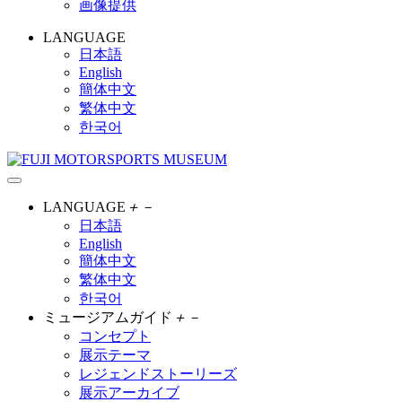
画像提供
LANGUAGE
日本語
English
簡体中文
繁体中文
한국어
LANGUAGE
＋
－
日本語
English
簡体中文
繁体中文
한국어
ミュージアムガイド
＋
－
コンセプト
展示テーマ
レジェンドストーリーズ
展示アーカイブ