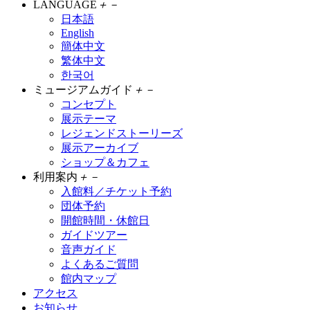
LANGUAGE
＋
－
日本語
English
簡体中文
繁体中文
한국어
ミュージアムガイド
＋
－
コンセプト
展示テーマ
レジェンドストーリーズ
展示アーカイブ
ショップ＆カフェ
利用案内
＋
－
入館料／チケット予約
団体予約
開館時間・休館日
ガイドツアー
音声ガイド
よくあるご質問
館内マップ
アクセス
お知らせ