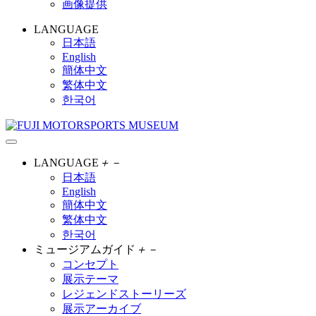
画像提供
LANGUAGE
日本語
English
簡体中文
繁体中文
한국어
LANGUAGE
＋
－
日本語
English
簡体中文
繁体中文
한국어
ミュージアムガイド
＋
－
コンセプト
展示テーマ
レジェンドストーリーズ
展示アーカイブ