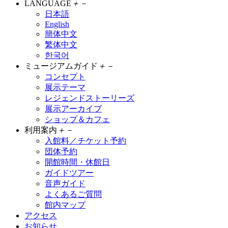
LANGUAGE
＋
－
日本語
English
簡体中文
繁体中文
한국어
ミュージアムガイド
＋
－
コンセプト
展示テーマ
レジェンドストーリーズ
展示アーカイブ
ショップ＆カフェ
利用案内
＋
－
入館料／チケット予約
団体予約
開館時間・休館日
ガイドツアー
音声ガイド
よくあるご質問
館内マップ
アクセス
お知らせ