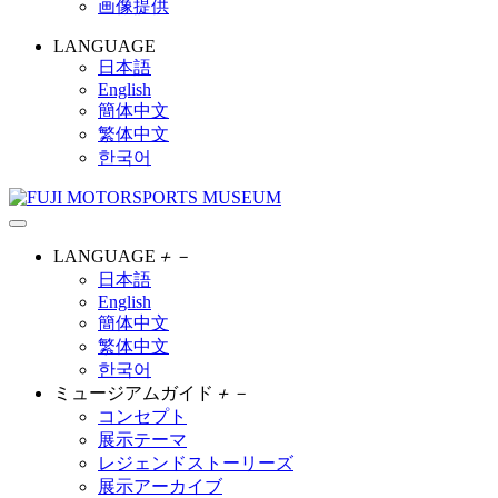
画像提供
LANGUAGE
日本語
English
簡体中文
繁体中文
한국어
LANGUAGE
＋
－
日本語
English
簡体中文
繁体中文
한국어
ミュージアムガイド
＋
－
コンセプト
展示テーマ
レジェンドストーリーズ
展示アーカイブ