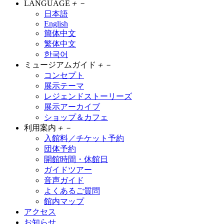
LANGUAGE
＋
－
日本語
English
簡体中文
繁体中文
한국어
ミュージアムガイド
＋
－
コンセプト
展示テーマ
レジェンドストーリーズ
展示アーカイブ
ショップ＆カフェ
利用案内
＋
－
入館料／チケット予約
団体予約
開館時間・休館日
ガイドツアー
音声ガイド
よくあるご質問
館内マップ
アクセス
お知らせ