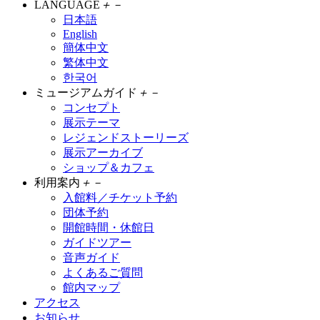
LANGUAGE
＋
－
日本語
English
簡体中文
繁体中文
한국어
ミュージアムガイド
＋
－
コンセプト
展示テーマ
レジェンドストーリーズ
展示アーカイブ
ショップ＆カフェ
利用案内
＋
－
入館料／チケット予約
団体予約
開館時間・休館日
ガイドツアー
音声ガイド
よくあるご質問
館内マップ
アクセス
お知らせ