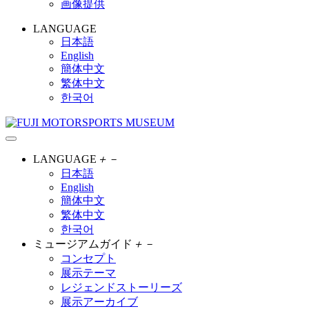
画像提供
LANGUAGE
日本語
English
簡体中文
繁体中文
한국어
LANGUAGE
＋
－
日本語
English
簡体中文
繁体中文
한국어
ミュージアムガイド
＋
－
コンセプト
展示テーマ
レジェンドストーリーズ
展示アーカイブ