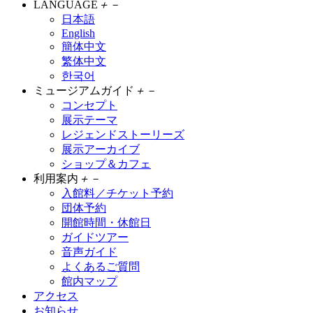
LANGUAGE
＋
－
日本語
English
簡体中文
繁体中文
한국어
ミュージアムガイド
＋
－
コンセプト
展示テーマ
レジェンドストーリーズ
展示アーカイブ
ショップ＆カフェ
利用案内
＋
－
入館料／チケット予約
団体予約
開館時間・休館日
ガイドツアー
音声ガイド
よくあるご質問
館内マップ
アクセス
お知らせ