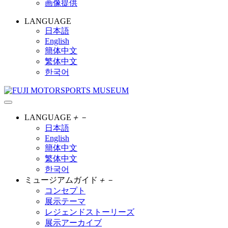
画像提供
LANGUAGE
日本語
English
簡体中文
繁体中文
한국어
LANGUAGE
＋
－
日本語
English
簡体中文
繁体中文
한국어
ミュージアムガイド
＋
－
コンセプト
展示テーマ
レジェンドストーリーズ
展示アーカイブ