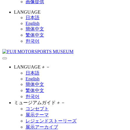
画像提供
LANGUAGE
日本語
English
簡体中文
繁体中文
한국어
LANGUAGE
＋
－
日本語
English
簡体中文
繁体中文
한국어
ミュージアムガイド
＋
－
コンセプト
展示テーマ
レジェンドストーリーズ
展示アーカイブ