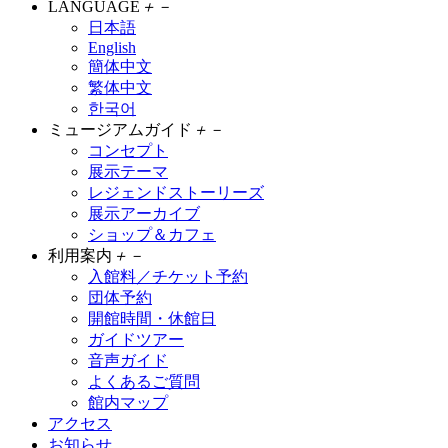
LANGUAGE
＋
－
日本語
English
簡体中文
繁体中文
한국어
ミュージアムガイド
＋
－
コンセプト
展示テーマ
レジェンドストーリーズ
展示アーカイブ
ショップ＆カフェ
利用案内
＋
－
入館料／チケット予約
団体予約
開館時間・休館日
ガイドツアー
音声ガイド
よくあるご質問
館内マップ
アクセス
お知らせ