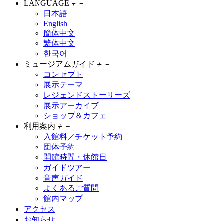
LANGUAGE
＋
－
日本語
English
簡体中文
繁体中文
한국어
ミュージアムガイド
＋
－
コンセプト
展示テーマ
レジェンドストーリーズ
展示アーカイブ
ショップ＆カフェ
利用案内
＋
－
入館料／チケット予約
団体予約
開館時間・休館日
ガイドツアー
音声ガイド
よくあるご質問
館内マップ
アクセス
お知らせ