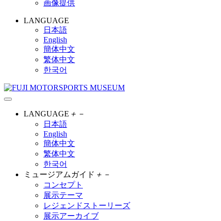
画像提供
LANGUAGE
日本語
English
簡体中文
繁体中文
한국어
LANGUAGE
＋
－
日本語
English
簡体中文
繁体中文
한국어
ミュージアムガイド
＋
－
コンセプト
展示テーマ
レジェンドストーリーズ
展示アーカイブ