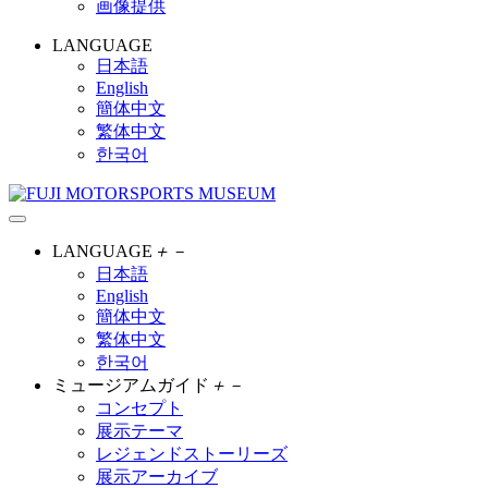
画像提供
LANGUAGE
日本語
English
簡体中文
繁体中文
한국어
LANGUAGE
＋
－
日本語
English
簡体中文
繁体中文
한국어
ミュージアムガイド
＋
－
コンセプト
展示テーマ
レジェンドストーリーズ
展示アーカイブ