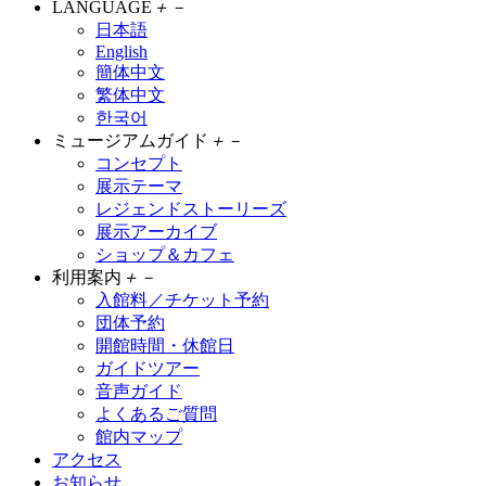
LANGUAGE
＋
－
日本語
English
簡体中文
繁体中文
한국어
ミュージアムガイド
＋
－
コンセプト
展示テーマ
レジェンドストーリーズ
展示アーカイブ
ショップ＆カフェ
利用案内
＋
－
入館料／チケット予約
団体予約
開館時間・休館日
ガイドツアー
音声ガイド
よくあるご質問
館内マップ
アクセス
お知らせ