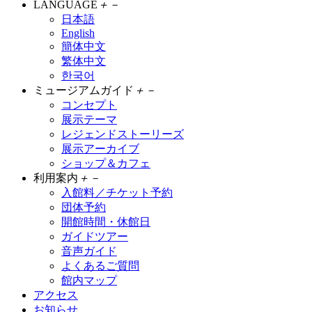
LANGUAGE
＋
－
日本語
English
簡体中文
繁体中文
한국어
ミュージアムガイド
＋
－
コンセプト
展示テーマ
レジェンドストーリーズ
展示アーカイブ
ショップ＆カフェ
利用案内
＋
－
入館料／チケット予約
団体予約
開館時間・休館日
ガイドツアー
音声ガイド
よくあるご質問
館内マップ
アクセス
お知らせ