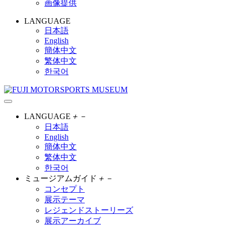
画像提供
LANGUAGE
日本語
English
簡体中文
繁体中文
한국어
LANGUAGE
＋
－
日本語
English
簡体中文
繁体中文
한국어
ミュージアムガイド
＋
－
コンセプト
展示テーマ
レジェンドストーリーズ
展示アーカイブ