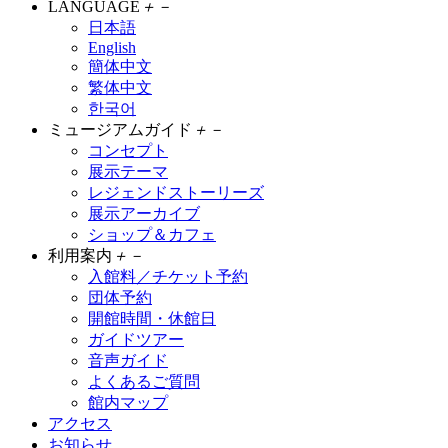
LANGUAGE
＋
－
日本語
English
簡体中文
繁体中文
한국어
ミュージアムガイド
＋
－
コンセプト
展示テーマ
レジェンドストーリーズ
展示アーカイブ
ショップ＆カフェ
利用案内
＋
－
入館料／チケット予約
団体予約
開館時間・休館日
ガイドツアー
音声ガイド
よくあるご質問
館内マップ
アクセス
お知らせ