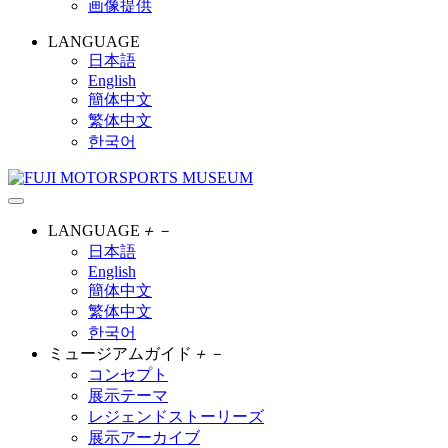
画像提供
LANGUAGE
日本語
English
簡体中文
繁体中文
한국어
LANGUAGE
＋
－
日本語
English
簡体中文
繁体中文
한국어
ミュージアムガイド
＋
－
コンセプト
展示テーマ
レジェンドストーリーズ
展示アーカイブ