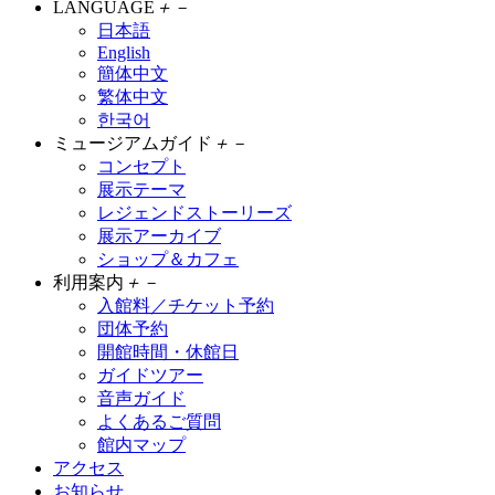
LANGUAGE
＋
－
日本語
English
簡体中文
繁体中文
한국어
ミュージアムガイド
＋
－
コンセプト
展示テーマ
レジェンドストーリーズ
展示アーカイブ
ショップ＆カフェ
利用案内
＋
－
入館料／チケット予約
団体予約
開館時間・休館日
ガイドツアー
音声ガイド
よくあるご質問
館内マップ
アクセス
お知らせ