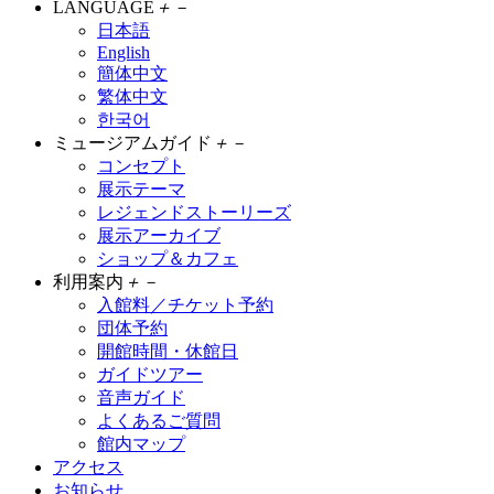
LANGUAGE
＋
－
日本語
English
簡体中文
繁体中文
한국어
ミュージアムガイド
＋
－
コンセプト
展示テーマ
レジェンドストーリーズ
展示アーカイブ
ショップ＆カフェ
利用案内
＋
－
入館料／チケット予約
団体予約
開館時間・休館日
ガイドツアー
音声ガイド
よくあるご質問
館内マップ
アクセス
お知らせ