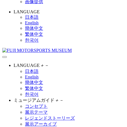
画像提供
LANGUAGE
日本語
English
簡体中文
繁体中文
한국어
LANGUAGE
＋
－
日本語
English
簡体中文
繁体中文
한국어
ミュージアムガイド
＋
－
コンセプト
展示テーマ
レジェンドストーリーズ
展示アーカイブ