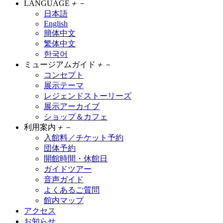
LANGUAGE
＋
－
日本語
English
簡体中文
繁体中文
한국어
ミュージアムガイド
＋
－
コンセプト
展示テーマ
レジェンドストーリーズ
展示アーカイブ
ショップ＆カフェ
利用案内
＋
－
入館料／チケット予約
団体予約
開館時間・休館日
ガイドツアー
音声ガイド
よくあるご質問
館内マップ
アクセス
お知らせ