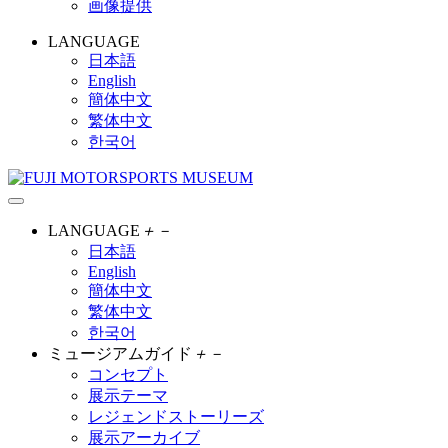
画像提供
LANGUAGE
日本語
English
簡体中文
繁体中文
한국어
LANGUAGE
＋
－
日本語
English
簡体中文
繁体中文
한국어
ミュージアムガイド
＋
－
コンセプト
展示テーマ
レジェンドストーリーズ
展示アーカイブ