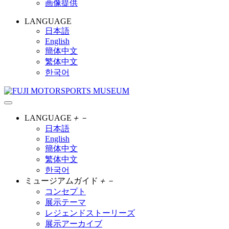
画像提供
LANGUAGE
日本語
English
簡体中文
繁体中文
한국어
LANGUAGE
＋
－
日本語
English
簡体中文
繁体中文
한국어
ミュージアムガイド
＋
－
コンセプト
展示テーマ
レジェンドストーリーズ
展示アーカイブ