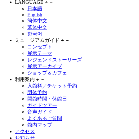
LANGUAGE
＋
－
日本語
English
簡体中文
繁体中文
한국어
ミュージアムガイド
＋
－
コンセプト
展示テーマ
レジェンドストーリーズ
展示アーカイブ
ショップ＆カフェ
利用案内
＋
－
入館料／チケット予約
団体予約
開館時間・休館日
ガイドツアー
音声ガイド
よくあるご質問
館内マップ
アクセス
お知らせ