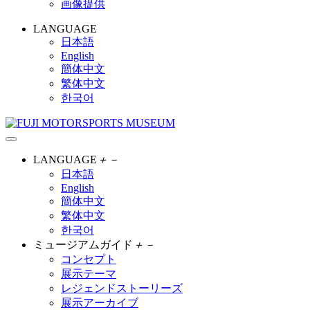
画像提供
LANGUAGE
日本語
English
簡体中文
繁体中文
한국어
LANGUAGE
＋
－
日本語
English
簡体中文
繁体中文
한국어
ミュージアムガイド
＋
－
コンセプト
展示テーマ
レジェンドストーリーズ
展示アーカイブ