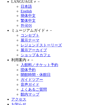
LANGUAGE
＋
－
日本語
English
簡体中文
繁体中文
한국어
ミュージアムガイド
＋
－
コンセプト
展示テーマ
レジェンドストーリーズ
展示アーカイブ
ショップ＆カフェ
利用案内
＋
－
入館料／チケット予約
団体予約
開館時間・休館日
ガイドツアー
音声ガイド
よくあるご質問
館内マップ
アクセス
お知らせ