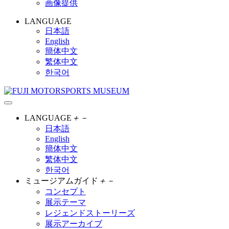
画像提供
LANGUAGE
日本語
English
簡体中文
繁体中文
한국어
LANGUAGE
＋
－
日本語
English
簡体中文
繁体中文
한국어
ミュージアムガイド
＋
－
コンセプト
展示テーマ
レジェンドストーリーズ
展示アーカイブ