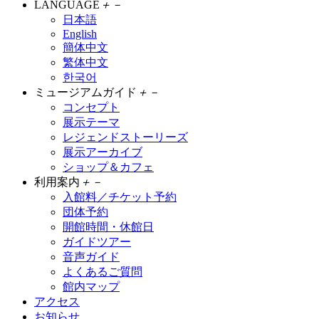
LANGUAGE
＋
－
日本語
English
簡体中文
繁体中文
한국어
ミュージアムガイド
＋
－
コンセプト
展示テーマ
レジェンドストーリーズ
展示アーカイブ
ショップ＆カフェ
利用案内
＋
－
入館料／チケット予約
団体予約
開館時間・休館日
ガイドツアー
音声ガイド
よくあるご質問
館内マップ
アクセス
お知らせ