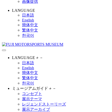
画像提供
LANGUAGE
日本語
English
簡体中文
繁体中文
한국어
LANGUAGE
＋
－
日本語
English
簡体中文
繁体中文
한국어
ミュージアムガイド
＋
－
コンセプト
展示テーマ
レジェンドストーリーズ
展示アーカイブ