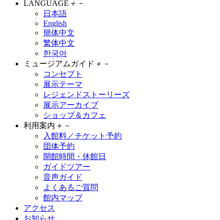
LANGUAGE
＋
－
日本語
English
簡体中文
繁体中文
한국어
ミュージアムガイド
＋
－
コンセプト
展示テーマ
レジェンドストーリーズ
展示アーカイブ
ショップ＆カフェ
利用案内
＋
－
入館料／チケット予約
団体予約
開館時間・休館日
ガイドツアー
音声ガイド
よくあるご質問
館内マップ
アクセス
お知らせ