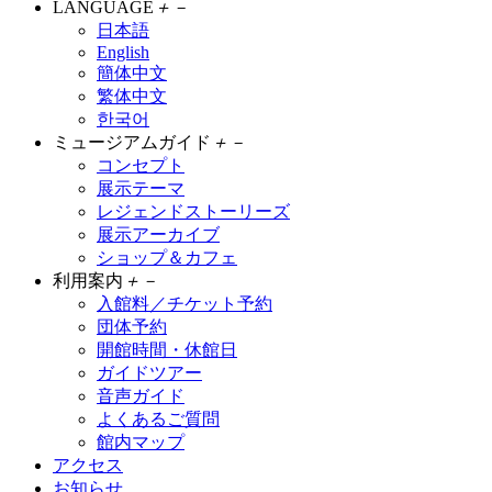
LANGUAGE
＋
－
日本語
English
簡体中文
繁体中文
한국어
ミュージアムガイド
＋
－
コンセプト
展示テーマ
レジェンドストーリーズ
展示アーカイブ
ショップ＆カフェ
利用案内
＋
－
入館料／チケット予約
団体予約
開館時間・休館日
ガイドツアー
音声ガイド
よくあるご質問
館内マップ
アクセス
お知らせ