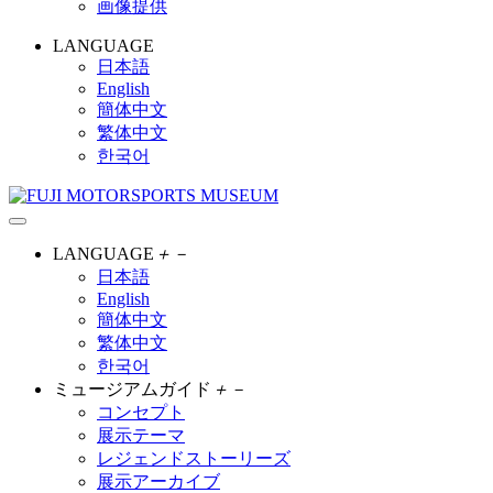
画像提供
LANGUAGE
日本語
English
簡体中文
繁体中文
한국어
LANGUAGE
＋
－
日本語
English
簡体中文
繁体中文
한국어
ミュージアムガイド
＋
－
コンセプト
展示テーマ
レジェンドストーリーズ
展示アーカイブ