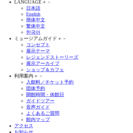
LANGUAGE
＋
－
日本語
English
簡体中文
繁体中文
한국어
ミュージアムガイド
＋
－
コンセプト
展示テーマ
レジェンドストーリーズ
展示アーカイブ
ショップ＆カフェ
利用案内
＋
－
入館料／チケット予約
団体予約
開館時間・休館日
ガイドツアー
音声ガイド
よくあるご質問
館内マップ
アクセス
お知らせ