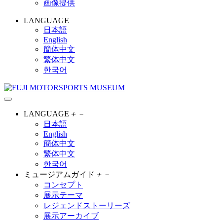
画像提供
LANGUAGE
日本語
English
簡体中文
繁体中文
한국어
LANGUAGE
＋
－
日本語
English
簡体中文
繁体中文
한국어
ミュージアムガイド
＋
－
コンセプト
展示テーマ
レジェンドストーリーズ
展示アーカイブ