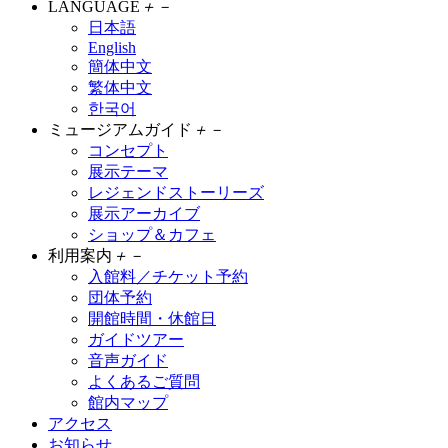
LANGUAGE
＋
－
日本語
English
簡体中文
繁体中文
한국어
ミュージアムガイド
＋
－
コンセプト
展示テーマ
レジェンドストーリーズ
展示アーカイブ
ショップ＆カフェ
利用案内
＋
－
入館料／チケット予約
団体予約
開館時間・休館日
ガイドツアー
音声ガイド
よくあるご質問
館内マップ
アクセス
お知らせ