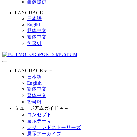
画像提供
LANGUAGE
日本語
English
簡体中文
繁体中文
한국어
LANGUAGE
＋
－
日本語
English
簡体中文
繁体中文
한국어
ミュージアムガイド
＋
－
コンセプト
展示テーマ
レジェンドストーリーズ
展示アーカイブ