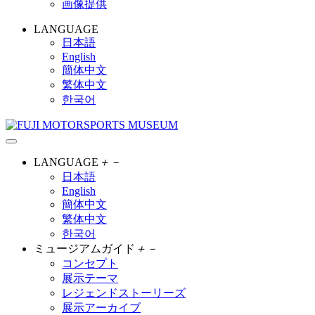
画像提供
LANGUAGE
日本語
English
簡体中文
繁体中文
한국어
LANGUAGE
＋
－
日本語
English
簡体中文
繁体中文
한국어
ミュージアムガイド
＋
－
コンセプト
展示テーマ
レジェンドストーリーズ
展示アーカイブ