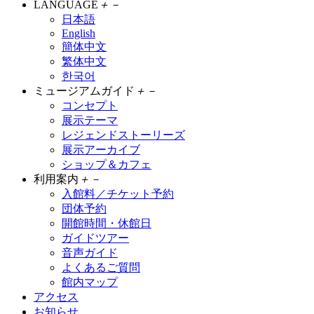
LANGUAGE
＋
－
日本語
English
簡体中文
繁体中文
한국어
ミュージアムガイド
＋
－
コンセプト
展示テーマ
レジェンドストーリーズ
展示アーカイブ
ショップ＆カフェ
利用案内
＋
－
入館料／チケット予約
団体予約
開館時間・休館日
ガイドツアー
音声ガイド
よくあるご質問
館内マップ
アクセス
お知らせ