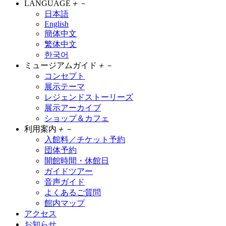
LANGUAGE
＋
－
日本語
English
簡体中文
繁体中文
한국어
ミュージアムガイド
＋
－
コンセプト
展示テーマ
レジェンドストーリーズ
展示アーカイブ
ショップ＆カフェ
利用案内
＋
－
入館料／チケット予約
団体予約
開館時間・休館日
ガイドツアー
音声ガイド
よくあるご質問
館内マップ
アクセス
お知らせ