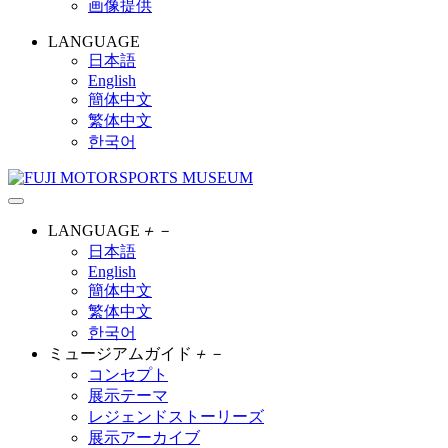
画像提供
LANGUAGE
日本語
English
簡体中文
繁体中文
한국어
LANGUAGE
＋
－
日本語
English
簡体中文
繁体中文
한국어
ミュージアムガイド
＋
－
コンセプト
展示テーマ
レジェンドストーリーズ
展示アーカイブ