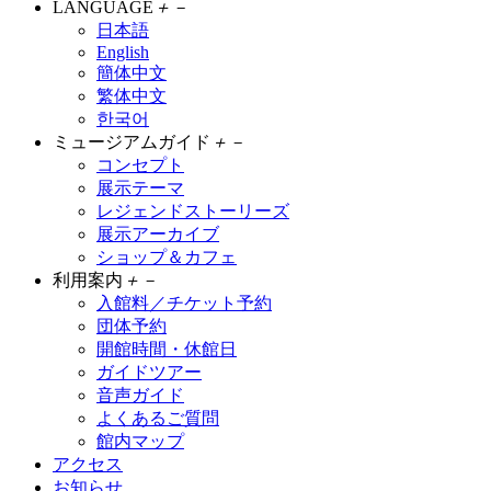
LANGUAGE
＋
－
日本語
English
簡体中文
繁体中文
한국어
ミュージアムガイド
＋
－
コンセプト
展示テーマ
レジェンドストーリーズ
展示アーカイブ
ショップ＆カフェ
利用案内
＋
－
入館料／チケット予約
団体予約
開館時間・休館日
ガイドツアー
音声ガイド
よくあるご質問
館内マップ
アクセス
お知らせ