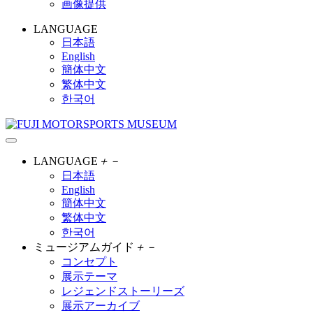
画像提供
LANGUAGE
日本語
English
簡体中文
繁体中文
한국어
LANGUAGE
＋
－
日本語
English
簡体中文
繁体中文
한국어
ミュージアムガイド
＋
－
コンセプト
展示テーマ
レジェンドストーリーズ
展示アーカイブ