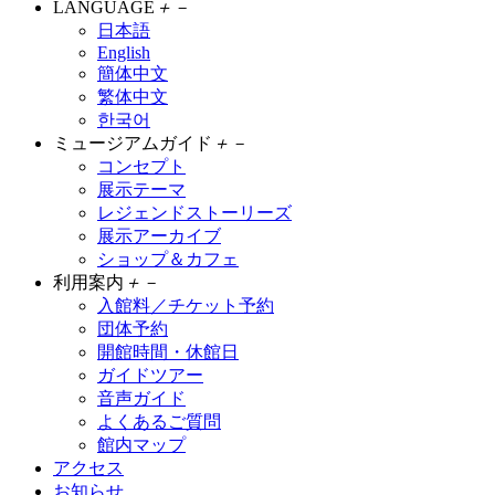
LANGUAGE
＋
－
日本語
English
簡体中文
繁体中文
한국어
ミュージアムガイド
＋
－
コンセプト
展示テーマ
レジェンドストーリーズ
展示アーカイブ
ショップ＆カフェ
利用案内
＋
－
入館料／チケット予約
団体予約
開館時間・休館日
ガイドツアー
音声ガイド
よくあるご質問
館内マップ
アクセス
お知らせ