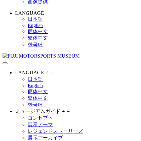
画像提供
LANGUAGE
日本語
English
簡体中文
繁体中文
한국어
LANGUAGE
＋
－
日本語
English
簡体中文
繁体中文
한국어
ミュージアムガイド
＋
－
コンセプト
展示テーマ
レジェンドストーリーズ
展示アーカイブ