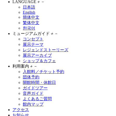
LANGUAGE
＋
－
日本語
English
簡体中文
繁体中文
한국어
ミュージアムガイド
＋
－
コンセプト
展示テーマ
レジェンドストーリーズ
展示アーカイブ
ショップ＆カフェ
利用案内
＋
－
入館料／チケット予約
団体予約
開館時間・休館日
ガイドツアー
音声ガイド
よくあるご質問
館内マップ
アクセス
お知らせ