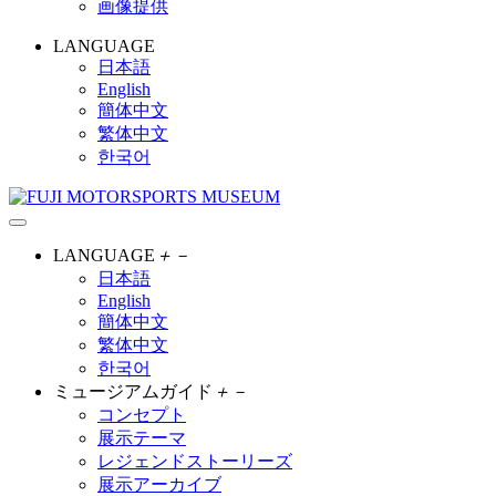
画像提供
LANGUAGE
日本語
English
簡体中文
繁体中文
한국어
LANGUAGE
＋
－
日本語
English
簡体中文
繁体中文
한국어
ミュージアムガイド
＋
－
コンセプト
展示テーマ
レジェンドストーリーズ
展示アーカイブ