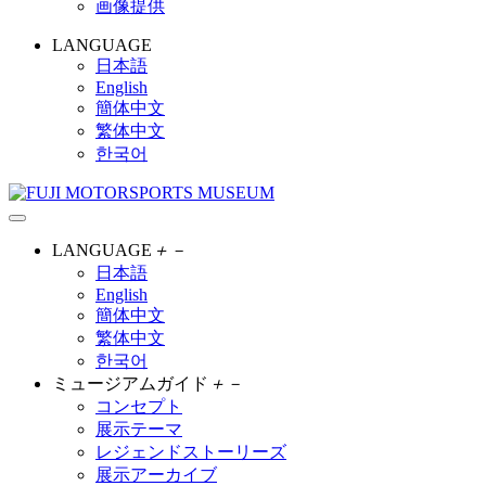
画像提供
LANGUAGE
日本語
English
簡体中文
繁体中文
한국어
LANGUAGE
＋
－
日本語
English
簡体中文
繁体中文
한국어
ミュージアムガイド
＋
－
コンセプト
展示テーマ
レジェンドストーリーズ
展示アーカイブ