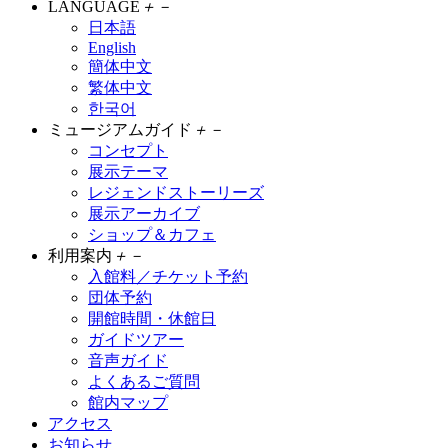
LANGUAGE
＋
－
日本語
English
簡体中文
繁体中文
한국어
ミュージアムガイド
＋
－
コンセプト
展示テーマ
レジェンドストーリーズ
展示アーカイブ
ショップ＆カフェ
利用案内
＋
－
入館料／チケット予約
団体予約
開館時間・休館日
ガイドツアー
音声ガイド
よくあるご質問
館内マップ
アクセス
お知らせ