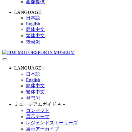
画像提供
LANGUAGE
日本語
English
簡体中文
繁体中文
한국어
LANGUAGE
＋
－
日本語
English
簡体中文
繁体中文
한국어
ミュージアムガイド
＋
－
コンセプト
展示テーマ
レジェンドストーリーズ
展示アーカイブ