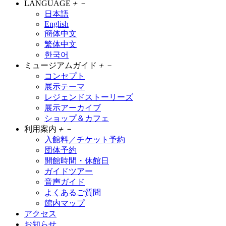
LANGUAGE
＋
－
日本語
English
簡体中文
繁体中文
한국어
ミュージアムガイド
＋
－
コンセプト
展示テーマ
レジェンドストーリーズ
展示アーカイブ
ショップ＆カフェ
利用案内
＋
－
入館料／チケット予約
団体予約
開館時間・休館日
ガイドツアー
音声ガイド
よくあるご質問
館内マップ
アクセス
お知らせ