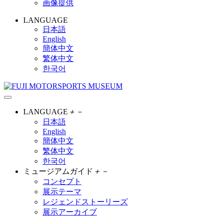
画像提供
LANGUAGE
日本語
English
簡体中文
繁体中文
한국어
LANGUAGE
＋
－
日本語
English
簡体中文
繁体中文
한국어
ミュージアムガイド
＋
－
コンセプト
展示テーマ
レジェンドストーリーズ
展示アーカイブ