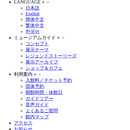
LANGUAGE
＋
－
日本語
English
簡体中文
繁体中文
한국어
ミュージアムガイド
＋
－
コンセプト
展示テーマ
レジェンドストーリーズ
展示アーカイブ
ショップ＆カフェ
利用案内
＋
－
入館料／チケット予約
団体予約
開館時間・休館日
ガイドツアー
音声ガイド
よくあるご質問
館内マップ
アクセス
お知らせ