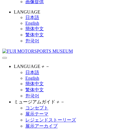
画像提供
LANGUAGE
日本語
English
簡体中文
繁体中文
한국어
LANGUAGE
＋
－
日本語
English
簡体中文
繁体中文
한국어
ミュージアムガイド
＋
－
コンセプト
展示テーマ
レジェンドストーリーズ
展示アーカイブ