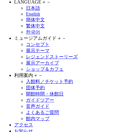
LANGUAGE
＋
－
日本語
English
簡体中文
繁体中文
한국어
ミュージアムガイド
＋
－
コンセプト
展示テーマ
レジェンドストーリーズ
展示アーカイブ
ショップ＆カフェ
利用案内
＋
－
入館料／チケット予約
団体予約
開館時間・休館日
ガイドツアー
音声ガイド
よくあるご質問
館内マップ
アクセス
お知らせ