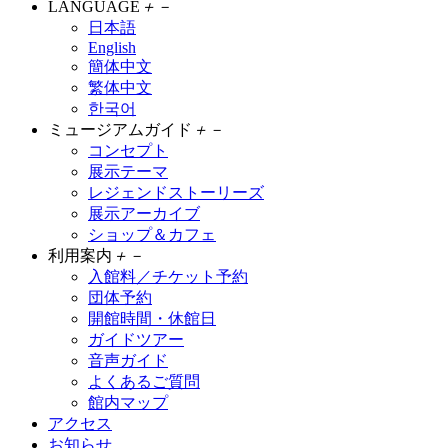
LANGUAGE
＋
－
日本語
English
簡体中文
繁体中文
한국어
ミュージアムガイド
＋
－
コンセプト
展示テーマ
レジェンドストーリーズ
展示アーカイブ
ショップ＆カフェ
利用案内
＋
－
入館料／チケット予約
団体予約
開館時間・休館日
ガイドツアー
音声ガイド
よくあるご質問
館内マップ
アクセス
お知らせ