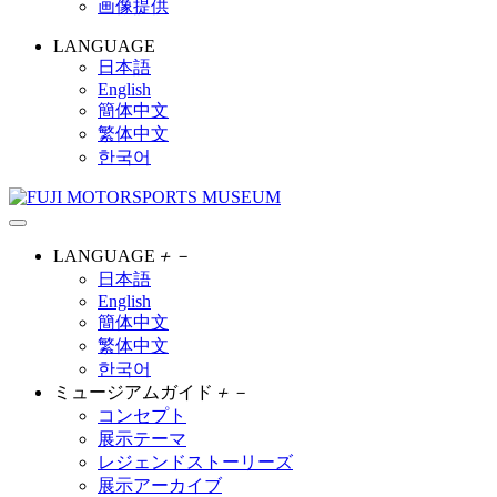
画像提供
LANGUAGE
日本語
English
簡体中文
繁体中文
한국어
LANGUAGE
＋
－
日本語
English
簡体中文
繁体中文
한국어
ミュージアムガイド
＋
－
コンセプト
展示テーマ
レジェンドストーリーズ
展示アーカイブ