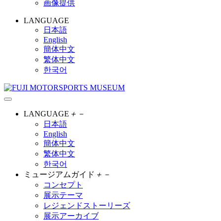
画像提供
LANGUAGE
日本語
English
簡体中文
繁体中文
한국어
LANGUAGE
＋
－
日本語
English
簡体中文
繁体中文
한국어
ミュージアムガイド
＋
－
コンセプト
展示テーマ
レジェンドストーリーズ
展示アーカイブ