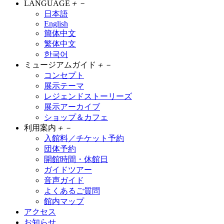
LANGUAGE
＋
－
日本語
English
簡体中文
繁体中文
한국어
ミュージアムガイド
＋
－
コンセプト
展示テーマ
レジェンドストーリーズ
展示アーカイブ
ショップ＆カフェ
利用案内
＋
－
入館料／チケット予約
団体予約
開館時間・休館日
ガイドツアー
音声ガイド
よくあるご質問
館内マップ
アクセス
お知らせ