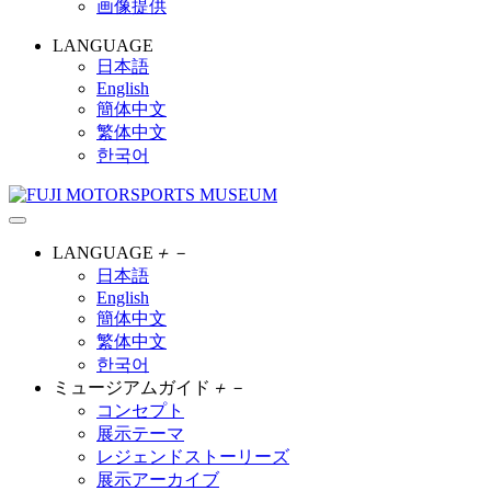
画像提供
LANGUAGE
日本語
English
簡体中文
繁体中文
한국어
LANGUAGE
＋
－
日本語
English
簡体中文
繁体中文
한국어
ミュージアムガイド
＋
－
コンセプト
展示テーマ
レジェンドストーリーズ
展示アーカイブ