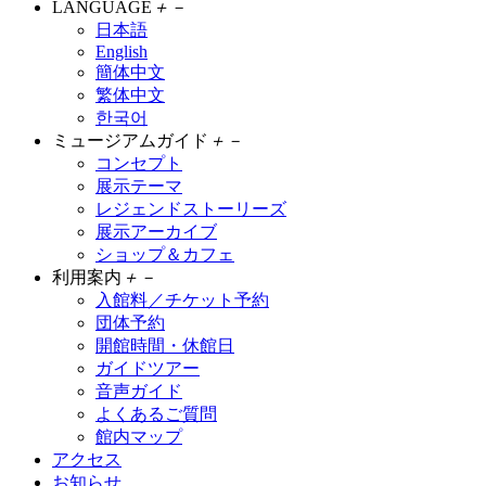
LANGUAGE
＋
－
日本語
English
簡体中文
繁体中文
한국어
ミュージアムガイド
＋
－
コンセプト
展示テーマ
レジェンドストーリーズ
展示アーカイブ
ショップ＆カフェ
利用案内
＋
－
入館料／チケット予約
団体予約
開館時間・休館日
ガイドツアー
音声ガイド
よくあるご質問
館内マップ
アクセス
お知らせ