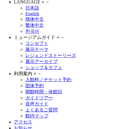
LANGUAGE
＋
－
日本語
English
簡体中文
繁体中文
한국어
ミュージアムガイド
＋
－
コンセプト
展示テーマ
レジェンドストーリーズ
展示アーカイブ
ショップ＆カフェ
利用案内
＋
－
入館料／チケット予約
団体予約
開館時間・休館日
ガイドツアー
音声ガイド
よくあるご質問
館内マップ
アクセス
お知らせ