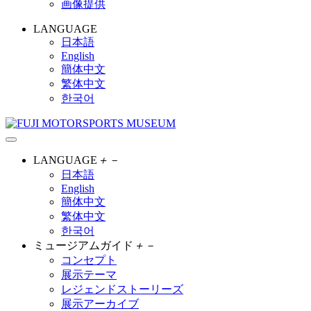
画像提供
LANGUAGE
日本語
English
簡体中文
繁体中文
한국어
LANGUAGE
＋
－
日本語
English
簡体中文
繁体中文
한국어
ミュージアムガイド
＋
－
コンセプト
展示テーマ
レジェンドストーリーズ
展示アーカイブ