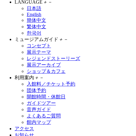
LANGUAGE
＋
－
日本語
English
簡体中文
繁体中文
한국어
ミュージアムガイド
＋
－
コンセプト
展示テーマ
レジェンドストーリーズ
展示アーカイブ
ショップ＆カフェ
利用案内
＋
－
入館料／チケット予約
団体予約
開館時間・休館日
ガイドツアー
音声ガイド
よくあるご質問
館内マップ
アクセス
お知らせ