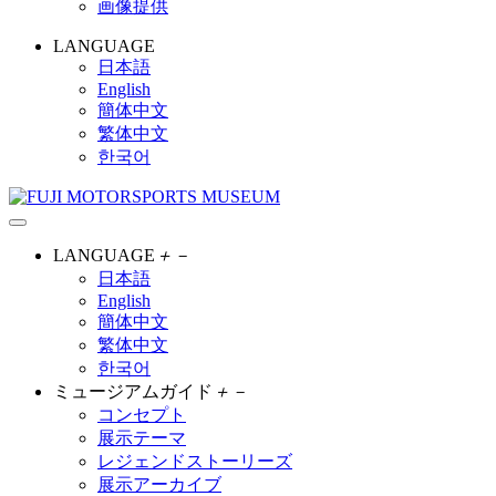
画像提供
LANGUAGE
日本語
English
簡体中文
繁体中文
한국어
LANGUAGE
＋
－
日本語
English
簡体中文
繁体中文
한국어
ミュージアムガイド
＋
－
コンセプト
展示テーマ
レジェンドストーリーズ
展示アーカイブ