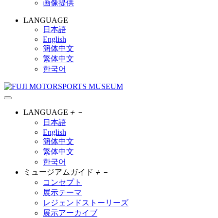
画像提供
LANGUAGE
日本語
English
簡体中文
繁体中文
한국어
LANGUAGE
＋
－
日本語
English
簡体中文
繁体中文
한국어
ミュージアムガイド
＋
－
コンセプト
展示テーマ
レジェンドストーリーズ
展示アーカイブ