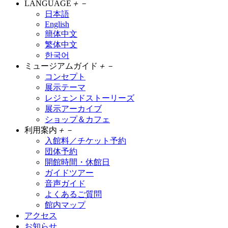
LANGUAGE
＋
－
日本語
English
簡体中文
繁体中文
한국어
ミュージアムガイド
＋
－
コンセプト
展示テーマ
レジェンドストーリーズ
展示アーカイブ
ショップ＆カフェ
利用案内
＋
－
入館料／チケット予約
団体予約
開館時間・休館日
ガイドツアー
音声ガイド
よくあるご質問
館内マップ
アクセス
お知らせ