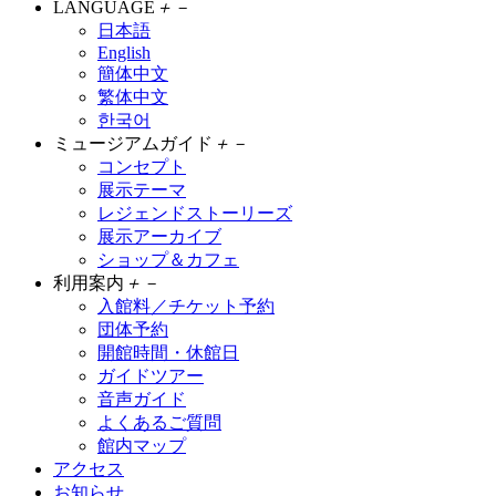
LANGUAGE
＋
－
日本語
English
簡体中文
繁体中文
한국어
ミュージアムガイド
＋
－
コンセプト
展示テーマ
レジェンドストーリーズ
展示アーカイブ
ショップ＆カフェ
利用案内
＋
－
入館料／チケット予約
団体予約
開館時間・休館日
ガイドツアー
音声ガイド
よくあるご質問
館内マップ
アクセス
お知らせ