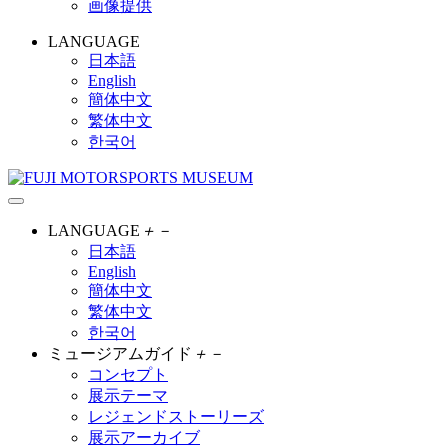
画像提供
LANGUAGE
日本語
English
簡体中文
繁体中文
한국어
LANGUAGE
＋
－
日本語
English
簡体中文
繁体中文
한국어
ミュージアムガイド
＋
－
コンセプト
展示テーマ
レジェンドストーリーズ
展示アーカイブ