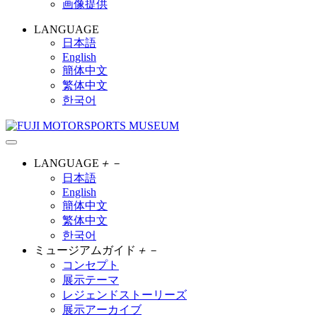
画像提供
LANGUAGE
日本語
English
簡体中文
繁体中文
한국어
LANGUAGE
＋
－
日本語
English
簡体中文
繁体中文
한국어
ミュージアムガイド
＋
－
コンセプト
展示テーマ
レジェンドストーリーズ
展示アーカイブ