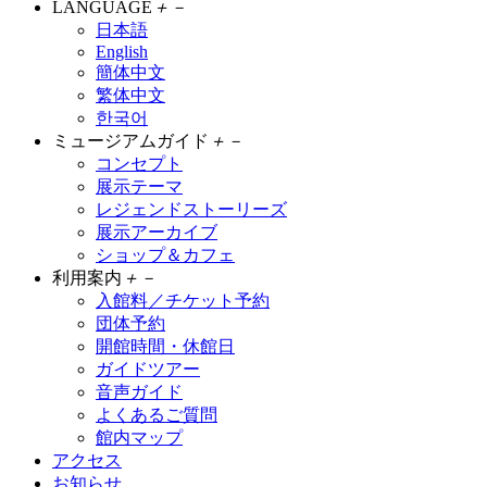
LANGUAGE
＋
－
日本語
English
簡体中文
繁体中文
한국어
ミュージアムガイド
＋
－
コンセプト
展示テーマ
レジェンドストーリーズ
展示アーカイブ
ショップ＆カフェ
利用案内
＋
－
入館料／チケット予約
団体予約
開館時間・休館日
ガイドツアー
音声ガイド
よくあるご質問
館内マップ
アクセス
お知らせ