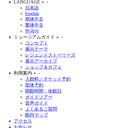
LANGUAGE
＋
－
日本語
English
簡体中文
繁体中文
한국어
ミュージアムガイド
＋
－
コンセプト
展示テーマ
レジェンドストーリーズ
展示アーカイブ
ショップ＆カフェ
利用案内
＋
－
入館料／チケット予約
団体予約
開館時間・休館日
ガイドツアー
音声ガイド
よくあるご質問
館内マップ
アクセス
お知らせ