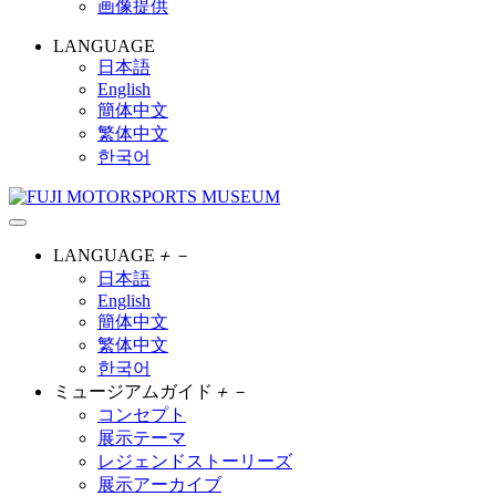
画像提供
LANGUAGE
日本語
English
簡体中文
繁体中文
한국어
LANGUAGE
＋
－
日本語
English
簡体中文
繁体中文
한국어
ミュージアムガイド
＋
－
コンセプト
展示テーマ
レジェンドストーリーズ
展示アーカイブ