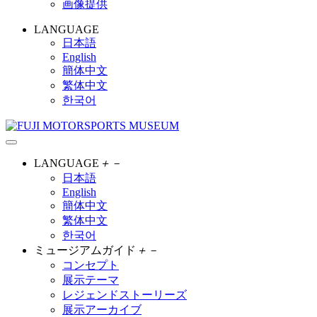
画像提供
LANGUAGE
日本語
English
簡体中文
繁体中文
한국어
LANGUAGE
＋
－
日本語
English
簡体中文
繁体中文
한국어
ミュージアムガイド
＋
－
コンセプト
展示テーマ
レジェンドストーリーズ
展示アーカイブ