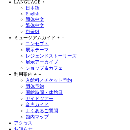
LANGUAGE
＋
－
日本語
English
簡体中文
繁体中文
한국어
ミュージアムガイド
＋
－
コンセプト
展示テーマ
レジェンドストーリーズ
展示アーカイブ
ショップ＆カフェ
利用案内
＋
－
入館料／チケット予約
団体予約
開館時間・休館日
ガイドツアー
音声ガイド
よくあるご質問
館内マップ
アクセス
お知らせ