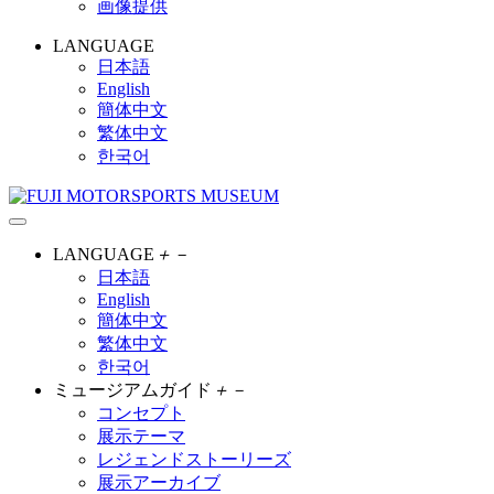
画像提供
LANGUAGE
日本語
English
簡体中文
繁体中文
한국어
LANGUAGE
＋
－
日本語
English
簡体中文
繁体中文
한국어
ミュージアムガイド
＋
－
コンセプト
展示テーマ
レジェンドストーリーズ
展示アーカイブ