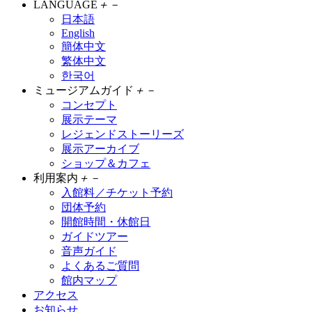
LANGUAGE
＋
－
日本語
English
簡体中文
繁体中文
한국어
ミュージアムガイド
＋
－
コンセプト
展示テーマ
レジェンドストーリーズ
展示アーカイブ
ショップ＆カフェ
利用案内
＋
－
入館料／チケット予約
団体予約
開館時間・休館日
ガイドツアー
音声ガイド
よくあるご質問
館内マップ
アクセス
お知らせ