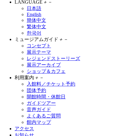
LANGUAGE
＋
－
日本語
English
簡体中文
繁体中文
한국어
ミュージアムガイド
＋
－
コンセプト
展示テーマ
レジェンドストーリーズ
展示アーカイブ
ショップ＆カフェ
利用案内
＋
－
入館料／チケット予約
団体予約
開館時間・休館日
ガイドツアー
音声ガイド
よくあるご質問
館内マップ
アクセス
お知らせ