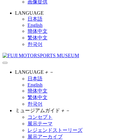
画像提供
LANGUAGE
日本語
English
簡体中文
繁体中文
한국어
LANGUAGE
＋
－
日本語
English
簡体中文
繁体中文
한국어
ミュージアムガイド
＋
－
コンセプト
展示テーマ
レジェンドストーリーズ
展示アーカイブ