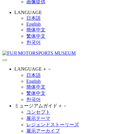
画像提供
LANGUAGE
日本語
English
簡体中文
繁体中文
한국어
LANGUAGE
＋
－
日本語
English
簡体中文
繁体中文
한국어
ミュージアムガイド
＋
－
コンセプト
展示テーマ
レジェンドストーリーズ
展示アーカイブ