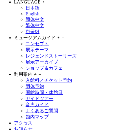
LANGUAGE
＋
－
日本語
English
簡体中文
繁体中文
한국어
ミュージアムガイド
＋
－
コンセプト
展示テーマ
レジェンドストーリーズ
展示アーカイブ
ショップ＆カフェ
利用案内
＋
－
入館料／チケット予約
団体予約
開館時間・休館日
ガイドツアー
音声ガイド
よくあるご質問
館内マップ
アクセス
お知らせ