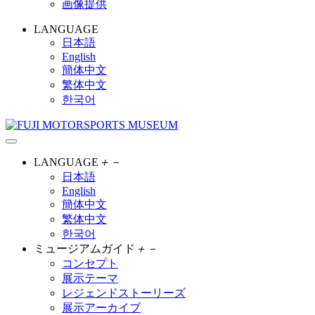
画像提供
LANGUAGE
日本語
English
簡体中文
繁体中文
한국어
LANGUAGE
＋
－
日本語
English
簡体中文
繁体中文
한국어
ミュージアムガイド
＋
－
コンセプト
展示テーマ
レジェンドストーリーズ
展示アーカイブ