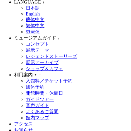
LANGUAGE
＋
－
日本語
English
簡体中文
繁体中文
한국어
ミュージアムガイド
＋
－
コンセプト
展示テーマ
レジェンドストーリーズ
展示アーカイブ
ショップ＆カフェ
利用案内
＋
－
入館料／チケット予約
団体予約
開館時間・休館日
ガイドツアー
音声ガイド
よくあるご質問
館内マップ
アクセス
お知らせ