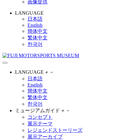
画像提供
LANGUAGE
日本語
English
簡体中文
繁体中文
한국어
LANGUAGE
＋
－
日本語
English
簡体中文
繁体中文
한국어
ミュージアムガイド
＋
－
コンセプト
展示テーマ
レジェンドストーリーズ
展示アーカイブ