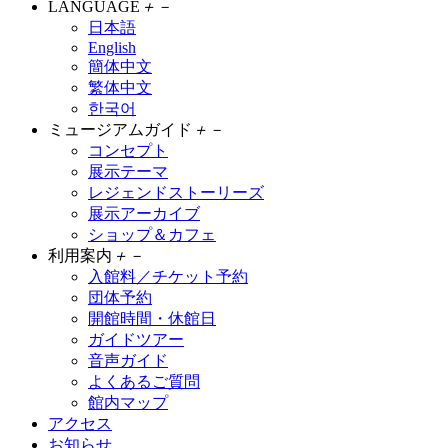
LANGUAGE
＋
－
日本語
English
簡体中文
繁体中文
한국어
ミュージアムガイド
＋
－
コンセプト
展示テーマ
レジェンドストーリーズ
展示アーカイブ
ショップ＆カフェ
利用案内
＋
－
入館料／チケット予約
団体予約
開館時間・休館日
ガイドツアー
音声ガイド
よくあるご質問
館内マップ
アクセス
お知らせ