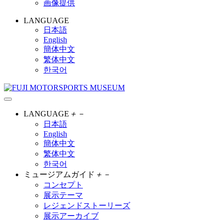
画像提供
LANGUAGE
日本語
English
簡体中文
繁体中文
한국어
LANGUAGE
＋
－
日本語
English
簡体中文
繁体中文
한국어
ミュージアムガイド
＋
－
コンセプト
展示テーマ
レジェンドストーリーズ
展示アーカイブ