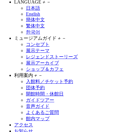
LANGUAGE
＋
－
日本語
English
簡体中文
繁体中文
한국어
ミュージアムガイド
＋
－
コンセプト
展示テーマ
レジェンドストーリーズ
展示アーカイブ
ショップ＆カフェ
利用案内
＋
－
入館料／チケット予約
団体予約
開館時間・休館日
ガイドツアー
音声ガイド
よくあるご質問
館内マップ
アクセス
お知らせ