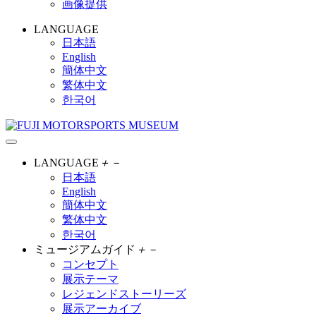
画像提供
LANGUAGE
日本語
English
簡体中文
繁体中文
한국어
LANGUAGE
＋
－
日本語
English
簡体中文
繁体中文
한국어
ミュージアムガイド
＋
－
コンセプト
展示テーマ
レジェンドストーリーズ
展示アーカイブ