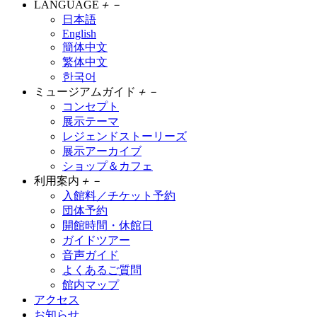
LANGUAGE
＋
－
日本語
English
簡体中文
繁体中文
한국어
ミュージアムガイド
＋
－
コンセプト
展示テーマ
レジェンドストーリーズ
展示アーカイブ
ショップ＆カフェ
利用案内
＋
－
入館料／チケット予約
団体予約
開館時間・休館日
ガイドツアー
音声ガイド
よくあるご質問
館内マップ
アクセス
お知らせ