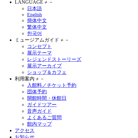
LANGUAGE
＋
－
日本語
English
簡体中文
繁体中文
한국어
ミュージアムガイド
＋
－
コンセプト
展示テーマ
レジェンドストーリーズ
展示アーカイブ
ショップ＆カフェ
利用案内
＋
－
入館料／チケット予約
団体予約
開館時間・休館日
ガイドツアー
音声ガイド
よくあるご質問
館内マップ
アクセス
お知らせ