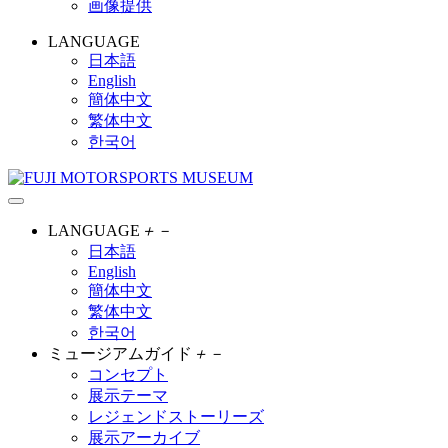
画像提供
LANGUAGE
日本語
English
簡体中文
繁体中文
한국어
LANGUAGE
＋
－
日本語
English
簡体中文
繁体中文
한국어
ミュージアムガイド
＋
－
コンセプト
展示テーマ
レジェンドストーリーズ
展示アーカイブ