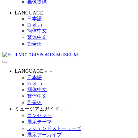
画像提供
LANGUAGE
日本語
English
簡体中文
繁体中文
한국어
LANGUAGE
＋
－
日本語
English
簡体中文
繁体中文
한국어
ミュージアムガイド
＋
－
コンセプト
展示テーマ
レジェンドストーリーズ
展示アーカイブ