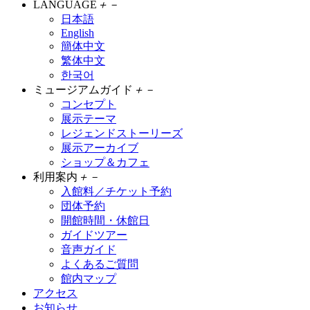
LANGUAGE
＋
－
日本語
English
簡体中文
繁体中文
한국어
ミュージアムガイド
＋
－
コンセプト
展示テーマ
レジェンドストーリーズ
展示アーカイブ
ショップ＆カフェ
利用案内
＋
－
入館料／チケット予約
団体予約
開館時間・休館日
ガイドツアー
音声ガイド
よくあるご質問
館内マップ
アクセス
お知らせ